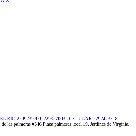
RÍO 2299239709, 2299270035 CELULAR 2292423718
almeras #646 Plaza palmeras local 19, Jardines de Virginia,