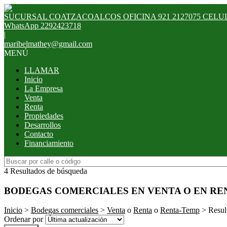
SUCURSAL COATZACOALCOS OFICINA 921 2127075 CELULAR 
WhatsApp 2292423718
|
maribelmathey@gmail.com
MENÚ
LLAMAR
Inicio
La Empresa
Venta
Renta
Propiedades
Desarrollos
Contacto
Financiamiento
4 Resultados de búsqueda
BODEGAS COMERCIALES EN VENTA O EN RE
Inicio
>
Bodegas comerciales
>
Venta
o
Renta
o
Renta-Temp
> Resul
Ordenar por