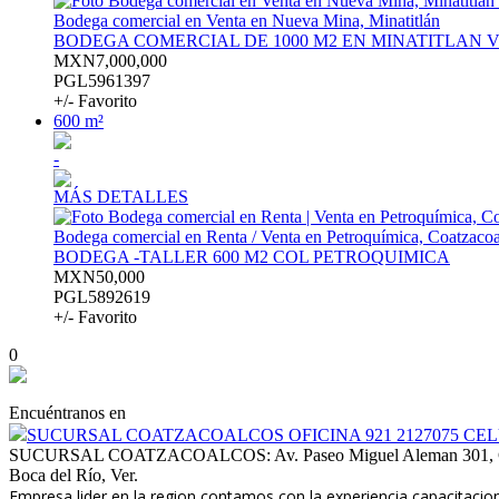
Bodega comercial en Venta en Nueva Mina, Minatitlán
BODEGA COMERCIAL DE 1000 M2 EN MINATITLAN
MXN7,000,000
PGL5961397
+/- Favorito
600 m²
-
MÁS DETALLES
Bodega comercial en Renta / Venta en Petroquímica, Coatzaco
BODEGA -TALLER 600 M2 COL PETROQUIMICA
MXN50,000
PGL5892619
+/- Favorito
0
Encuéntranos en
SUCURSAL COATZACOALCOS OFICINA 921 2127075 CELULA
SUCURSAL COATZACOALCOS: Av. Paseo Miguel Aleman 301, Centro,
Boca del Río, Ver.
Empresa lider en la region contamos con la experiencia,capacitacio