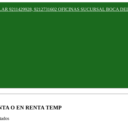
9211429928, 9212731602 OFICINAS SUCURSAL BOCA DEL R
NTA O EN RENTA TEMP
tados