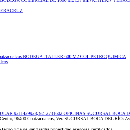
 VERACRUZ
alcos
R 9211429928, 9212731602 OFICINAS SUCURSAL BOCA DEL 
 96400 Coatzacoalcos, Ver. SUCURSAL BOCA DEL RÍO: Av de las p
n,tecnologia de vanguardia,honestidad,asesores certificados.