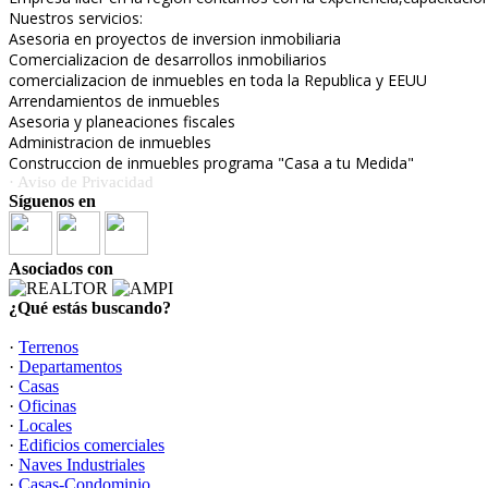
Nuestros servicios:
Asesoria en proyectos de inversion inmobiliaria
Comercializacion de desarrollos inmobiliarios
comercializacion de inmuebles en toda la Republica y EEUU
Arrendamientos de inmuebles
Asesoria y planeaciones fiscales
Administracion de inmuebles
Construccion de inmuebles programa "Casa a tu Medida"
· Aviso de Privacidad
Síguenos en
Asociados con
¿Qué estás buscando?
·
Terrenos
·
Departamentos
·
Casas
·
Oficinas
·
Locales
·
Edificios comerciales
·
Naves Industriales
·
Casas-Condominio