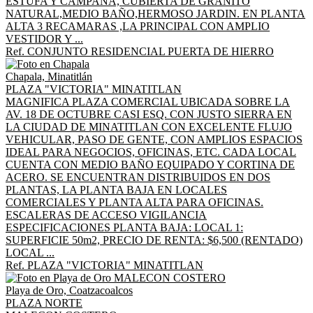
ESTUFA Y CAMPANA, CUBIERTA DE GRANITO
NATURAL,MEDIO BAÑO,HERMOSO JARDIN. EN PLANTA
ALTA 3 RECAMARAS ,LA PRINCIPAL CON AMPLIO
VESTIDOR Y ...
Ref. CONJUNTO RESIDENCIAL PUERTA DE HIERRO
Chapala, Minatitlán
PLAZA "VICTORIA" MINATITLAN
MAGNIFICA PLAZA COMERCIAL UBICADA SOBRE LA
AV. 18 DE OCTUBRE CASI ESQ. CON JUSTO SIERRA EN
LA CIUDAD DE MINATITLAN CON EXCELENTE FLUJO
VEHICULAR, PASO DE GENTE, CON AMPLIOS ESPACIOS
IDEAL PARA NEGOCIOS, OFICINAS, ETC. CADA LOCAL
CUENTA CON MEDIO BAÑO EQUIPADO Y CORTINA DE
ACERO. SE ENCUENTRAN DISTRIBUIDOS EN DOS
PLANTAS, LA PLANTA BAJA EN LOCALES
COMERCIALES Y PLANTA ALTA PARA OFICINAS.
ESCALERAS DE ACCESO VIGILANCIA
ESPECIFICACIONES PLANTA BAJA: LOCAL 1:
SUPERFICIE 50m2, PRECIO DE RENTA: $6,500 (RENTADO)
LOCAL ...
Ref. PLAZA "VICTORIA" MINATITLAN
Playa de Oro, Coatzacoalcos
PLAZA NORTE