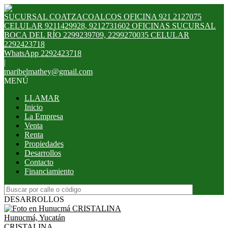
SUCURSAL COATZACOALCOS OFICINA 921 2127075
CELULAR 9211429928, 9212731602 OFICINAS SUCURSAL
BOCA DEL RÍO 2299239709, 2299270035 CELULAR
2292423718
WhatsApp 2292423718
|
maribelmathey@gmail.com
MENÚ
LLAMAR
Inicio
La Empresa
Venta
Renta
Propiedades
Desarrollos
Contacto
Financiamiento
DESARROLLOS
Hunucmá, Yucatán
CRISTALINA