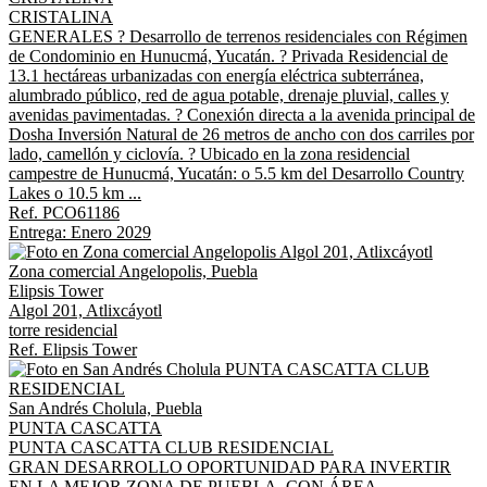
CRISTALINA
GENERALES ? Desarrollo de terrenos residenciales con Régimen
de Condominio en Hunucmá, Yucatán. ? Privada Residencial de
13.1 hectáreas urbanizadas con energía eléctrica subterránea,
alumbrado público, red de agua potable, drenaje pluvial, calles y
avenidas pavimentadas. ? Conexión directa a la avenida principal de
Dosha Inversión Natural de 26 metros de ancho con dos carriles por
lado, camellón y ciclovía. ? Ubicado en la zona residencial
campestre de Hunucmá, Yucatán: o 5.5 km del Desarrollo Country
Lakes o 10.5 km ...
Ref. PCO61186
Entrega: Enero 2029
Zona comercial Angelopolis, Puebla
Elipsis Tower
Algol 201, Atlixcáyotl
torre residencial
Ref. Elipsis Tower
San Andrés Cholula, Puebla
PUNTA CASCATTA
PUNTA CASCATTA CLUB RESIDENCIAL
GRAN DESARROLLO OPORTUNIDAD PARA INVERTIR
EN LA MEJOR ZONA DE PUEBLA. CON ÁREA