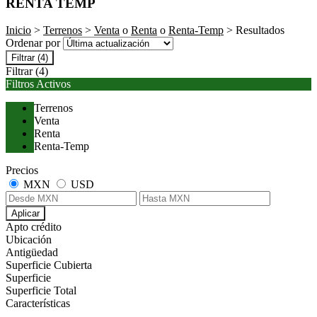
RENTA TEMP
Inicio
>
Terrenos
>
Venta
o
Renta
o
Renta-Temp
> Resultados
Ordenar por
Filtrar
(4)
Filtrar
(4)
Filtros Activos
Terrenos
Venta
Renta
Renta-Temp
Precios
MXN
USD
Aplicar
Apto crédito
Ubicación
Antigüedad
Superficie Cubierta
Superficie
Superficie Total
Características