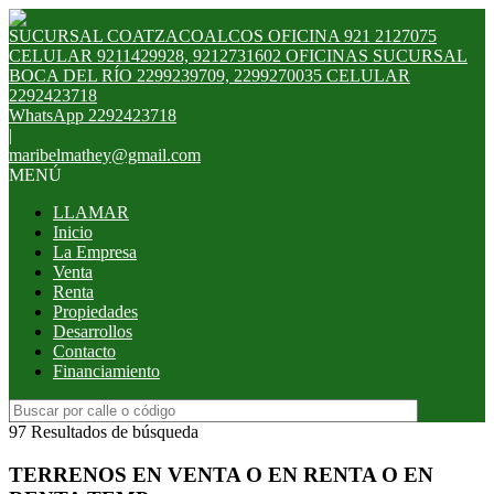
SUCURSAL COATZACOALCOS OFICINA 921 2127075
CELULAR 9211429928, 9212731602 OFICINAS SUCURSAL
BOCA DEL RÍO 2299239709, 2299270035 CELULAR
2292423718
WhatsApp 2292423718
|
maribelmathey@gmail.com
MENÚ
LLAMAR
Inicio
La Empresa
Venta
Renta
Propiedades
Desarrollos
Contacto
Financiamiento
97 Resultados de búsqueda
TERRENOS EN VENTA O EN RENTA O EN