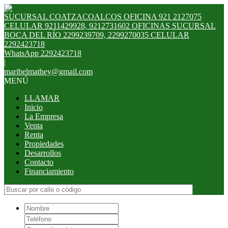
SUCURSAL COATZACOALCOS OFICINA 921 2127075
CELULAR 9211429928, 9212731602 OFICINAS SUCURSAL
BOCA DEL RÍO 2299239709, 2299270035 CELULAR
2292423718
WhatsApp 2292423718
|
maribelmathey@gmail.com
MENÚ
LLAMAR
Inicio
La Empresa
Venta
Renta
Propiedades
Desarrollos
Contacto
Financiamiento