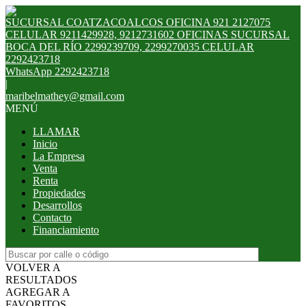
SUCURSAL COATZACOALCOS OFICINA 921 2127075
CELULAR 9211429928, 9212731602 OFICINAS SUCURSAL
BOCA DEL RÍO 2299239709, 2299270035 CELULAR
2292423718
WhatsApp 2292423718
|
maribelmathey@gmail.com
MENÚ
LLAMAR
Inicio
La Empresa
Venta
Renta
Propiedades
Desarrollos
Contacto
Financiamiento
VOLVER A
RESULTADOS
AGREGAR A
FAVORITOS