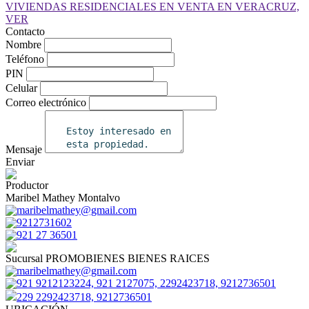
Contacto
Nombre
Teléfono
PIN
Celular
Correo electrónico
Mensaje
Enviar
Productor
Maribel Mathey Montalvo
maribelmathey@gmail.com
9212731602
921 27 36501
Sucursal PROMOBIENES BIENES RAICES
maribelmathey@gmail.com
921 9212123224, 921 2127075, 2292423718, 9212736501
229 2292423718, 9212736501