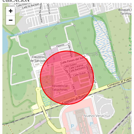
UBICACIÓN
+
−