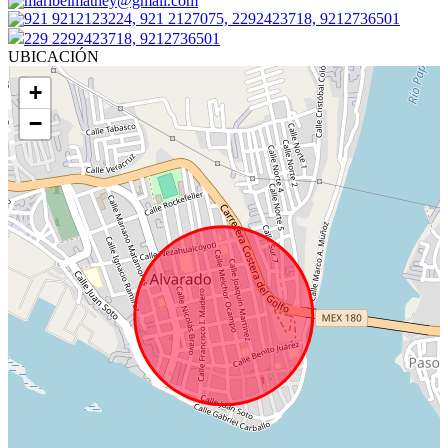
maribelmathey@gmail.com
921 9212123224, 921 2127075, 2292423718, 9212736501
229 2292423718, 9212736501
UBICACIÓN
+
−