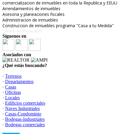
comercializacion de inmuebles en toda la Republica y EEUU
Arrendamientos de inmuebles
Asesoria y planeaciones fiscales
Administracion de inmuebles
Construccion de inmuebles programa "Casa a tu Medida"
· Aviso de Privacidad
Síguenos en
Asociados con
¿Qué estás buscando?
·
Terrenos
·
Departamentos
·
Casas
·
Oficinas
·
Locales
·
Edificios comerciales
·
Naves Industriales
·
Casas-Condominio
·
Bodegas-Industriales
·
Bodegas comerciales