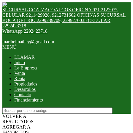
SUCURSAL COATZACOALCOS OFICINA 921 2127075
CELULAR 9211429928, 9212731602 OFICINAS SUCURSAL
BOCA DEL RÍO 2299239709, 2299270035 CELULAR
2292423718
WhatsApp 2292423718
|
maribelmathey@gmail.com
MENÚ
LLAMAR
Inicio
La Empresa
Venta
Renta
Propiedades
Desarrollos
Contacto
Financiamiento
VOLVER A
RESULTADOS
AGREGAR A
FAVORITOS