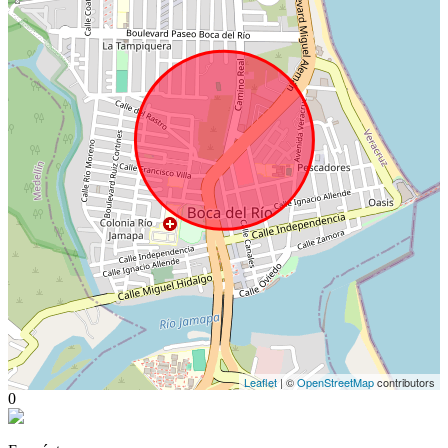
Leaflet
| ©
OpenStreetMap
contributors
0