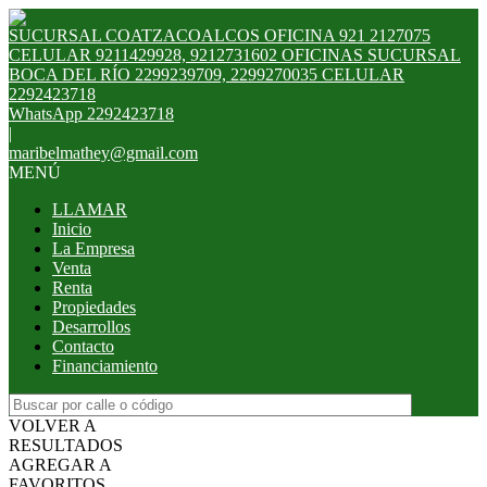
SUCURSAL COATZACOALCOS OFICINA 921 2127075
CELULAR 9211429928, 9212731602 OFICINAS SUCURSAL
BOCA DEL RÍO 2299239709, 2299270035 CELULAR
2292423718
WhatsApp 2292423718
|
maribelmathey@gmail.com
MENÚ
LLAMAR
Inicio
La Empresa
Venta
Renta
Propiedades
Desarrollos
Contacto
Financiamiento
VOLVER A
RESULTADOS
AGREGAR A
FAVORITOS