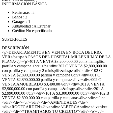
INFORMACIÓN BÁSICA
Recámaras : 2
Baños : 2
Garages : 1
Antigüedad : A Estrenar
Crédito: No especificado
SUPERFICIES
DESCRIPCIÓN
<p>DEPARTAMENTOS EN VENTA EN BOCA DEL RIO,
VER</p><p>A PASOS DEL HOSPITAL MILLENIUM Y DE LA
PLAYA</p><p>401 A VENTA $3,200,000.00 con 3 minisplits,
parrilla y campana <br> </p><div>302 C VENTA $2,800,000.00
con parrilla y campana y 2 minisplits&nbsp;</div><div>102 C
VENTA $2,890,000.00 parrilla y campana</div><div>001 C
VENTA $2,890,000.00 parrilla y campana.</div><div>002 C
VENTA AMUEBLADO $3,490.00</div><div>301 A VENTA
$2,900,000.00 con parrilla y campana&nbsp;</div><div>201 A
$2,990,000.00</div><div>101 A $3,300,000.00</div><div>102 B
VENTA $2,890,000.00 con parrilla y campana</div><div><br>
</div><div><br></div><div>AMENIDADES</div>
<div>ROOFGARDEN</div><div>ALBERCA</div><div><br>
</div><div>*TRAMITAMOS TU CREDITO*</div><p></p>