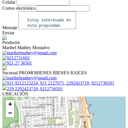
Celular
Correo electrónico
Mensaje
Enviar
Productor
Maribel Mathey Montalvo
maribelmathey@gmail.com
9212731602
921 27 36501
Sucursal PROMOBIENES BIENES RAICES
maribelmathey@gmail.com
921 9212123224, 921 2127075, 2292423718, 9212736501
229 2292423718, 9212736501
UBICACIÓN
+
−