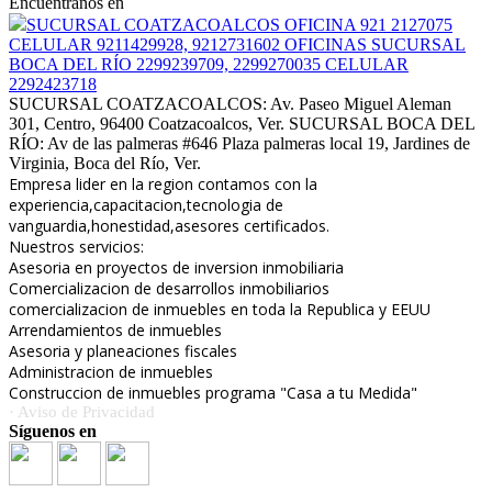
Encuéntranos en
SUCURSAL COATZACOALCOS OFICINA 921 2127075
CELULAR 9211429928, 9212731602 OFICINAS SUCURSAL
BOCA DEL RÍO 2299239709, 2299270035 CELULAR
2292423718
SUCURSAL COATZACOALCOS: Av. Paseo Miguel Aleman
301, Centro, 96400 Coatzacoalcos, Ver. SUCURSAL BOCA DEL
RÍO: Av de las palmeras #646 Plaza palmeras local 19, Jardines de
Virginia, Boca del Río, Ver.
Empresa lider en la region contamos con la
experiencia,capacitacion,tecnologia de
vanguardia,honestidad,asesores certificados.
Nuestros servicios:
Asesoria en proyectos de inversion inmobiliaria
Comercializacion de desarrollos inmobiliarios
comercializacion de inmuebles en toda la Republica y EEUU
Arrendamientos de inmuebles
Asesoria y planeaciones fiscales
Administracion de inmuebles
Construccion de inmuebles programa "Casa a tu Medida"
· Aviso de Privacidad
Síguenos en